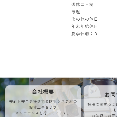
週休二日制
毎週
その他の休日
年末年始休日：１２月
夏季休暇：３日間、そ
会社概要
お問
安心と安全を提供する防犯システムの
採用に関するご
設備工事および
メンテナンスを行っています。
お気軽にお問