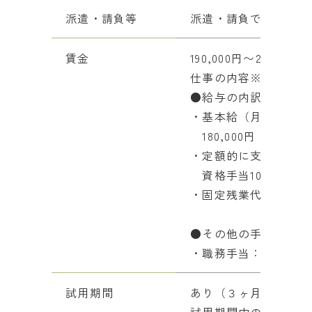
派遣・請負等
派遣・請負ではない
賃金
190,000円〜235,000円
仕事の内容※フルタイ
●給与の内訳
・基本給（月額平均）
180,000円 ～ 220,0
・定額的に支払われる
資格手当10,000円〜1
・固定残業代なし
●その他の手当等付記
・職務手当：工事担当
試用期間
あり（３ヶ月）
試用期間中の労働条件