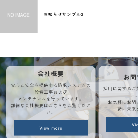
お知らせサンプル3
会社概要
お問
安心と安全を提供する防犯システムの
採用に関するご
設備工事および
メンテナンスを行っています。
お気軽にお問
詳細な会社概要はこちらをご覧くださ
一緒に未来
い。
Vi
View more